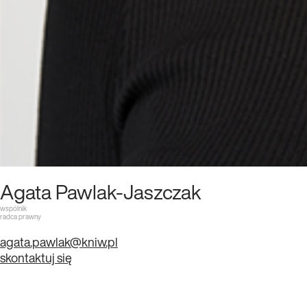
Agata Pawlak-Jaszczak
wspólnik
radca prawny
agata.pawlak@kniw.pl
skontaktuj się