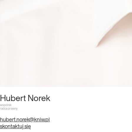
Hubert Norek
wspólnik
radca prawny
hubert.norek@kniw.pl
skontaktuj się