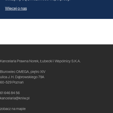
Więcej o nas
Kancelaria Prawna Norek, Łubecki i Wspólnicy S.K.A.
Biurowiec OMEGA, piętro XIV
ulica J. H. Dąbrowskiego 79A
60-529 Poznań
61 646 84 56
kancelaria@kniw.pl
zobacz na mapie