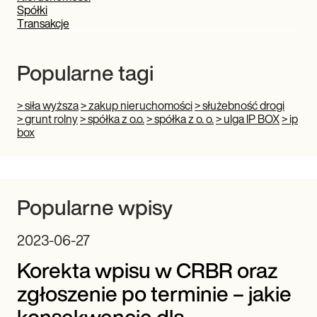
Spółki
Transakcje
Popularne tagi
> siła wyższa
> zakup nieruchomości
> służebność drogi
> grunt rolny
> spółka z o.o.
> spółka z o. o.
> ulga IP BOX
> ip
box
Popularne wpisy
2023-06-27
Korekta wpisu w CRBR oraz
zgłoszenie po terminie – jakie
konsekwencje dla