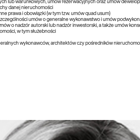
ych lub warunkowych, umów rezerwacyjnych oraz umów dewelop
echy danej nieruchomości
mne prawa i obowiązki (w tym tzw. umów quad usum)
zczególności umów o generalne wykonawstwo i umów podwykonaw
ów o nadzór autorski lub nadzór inwestorski, a także umów kon
omości, w tym służebności
ralnych wykonawców, architektów czy pośredników nieruchomości