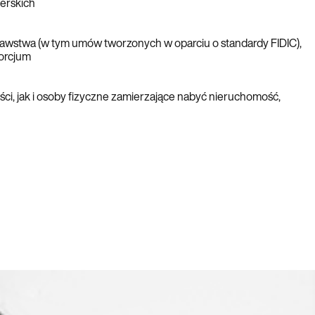
erskich
stwa (w tym umów tworzonych w oparciu o standardy FIDIC),
sorcjum
, jak i osoby fizyczne zamierzające nabyć nieruchomość,