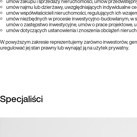
umów zakupu i sprzedaży nieruchomości, umów przedwstępn
umów najmu lub dzierżawy, uwzględniających indywidualne c
umów współwłaścicieli nieruchomości, regulujących ich wzaje
umów niezbędnych w procesie inwestycyjno-budowlanym, w s
umów o zastępstwo inwestycyjne, umów o prace projektowe, um
umów dotyczących ustanowienia i znoszenia obciążeń nieruch
W powyższym zakresie reprezentujemy zarówno inwestorów, gene
uregulować jej stan prawny lub wynająć ją na użytek prywatny.
Specjaliści