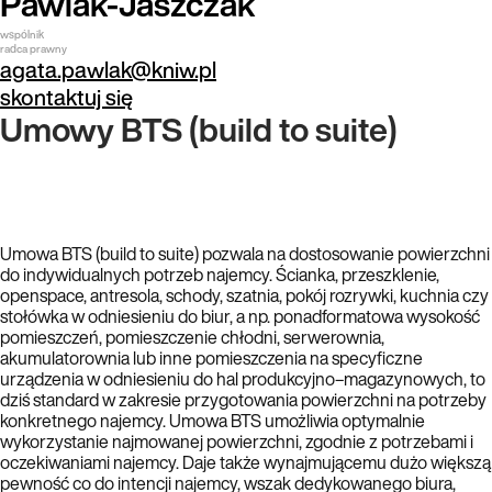
Pawlak-Jaszczak
wspólnik
radca prawny
agata.pawlak@kniw.pl
skontaktuj się
Umowy BTS (build to suite)
Umowa BTS (build to suite) pozwala na dostosowanie powierzchni
do indywidualnych potrzeb najemcy. Ścianka, przeszklenie,
openspace, antresola, schody, szatnia, pokój rozrywki, kuchnia czy
stołówka w odniesieniu do biur, a np. ponadformatowa wysokość
pomieszczeń, pomieszczenie chłodni, serwerownia,
akumulatorownia lub inne pomieszczenia na specyficzne
urządzenia w odniesieniu do hal produkcyjno–magazynowych, to
dziś standard w zakresie przygotowania powierzchni na potrzeby
konkretnego najemcy. Umowa BTS umożliwia optymalnie
wykorzystanie najmowanej powierzchni, zgodnie z potrzebami i
oczekiwaniami najemcy. Daje także wynajmującemu dużo większą
pewność co do intencji najemcy, wszak dedykowanego biura,