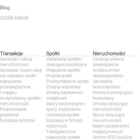
Blog
czytaj więcej
Transakcje
Spółki
Nieruchomości
Sprzedaż i zakup
Zakładanie spółek i
Obsługa prawna
nieruchomości
obsługa korporacyjna
deweloperów
Sprzedaż i kupno akcji
Połączenie spółek
Analiza umów
lub udziałów spółki
Podział spółki
deweloperskich
Nabywanie
Przekształcenie spółki
Generalne
przedsiębiorstw
Zmiana wspólnika
wykonawstwo
i majątku
Zmiany kapitałowe i
Proces inwestycyjno-
Audyt prawny spółek i
majątkowe
budowlany
nieruchomości
Spory korporacyjne i
Umowy dotyczące
Finansowanie
spory wspólników
nieruchomości
projektów
Likwidacja spółek
Spory dotyczące
Fundacja rodzinna
Sukcesja w firmach
nieruchomości
rodzinnych
Najem powierzchni
Transgraniczne
magazynowych
połączenie spółek
Umowy BTS (build to