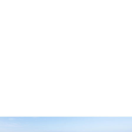
Spokój
Pracujemy tak, aby każdy Klient miał pewność, że
jest w dobrych rękach. Dbamy o Twoje sprawy jak o
nasze własne. Słuchamy, doradzamy i pomagamy
podejmować właściwe decyzje w trosce o Twój
spokój. Sprawdź kim jesteśmy.
O nas