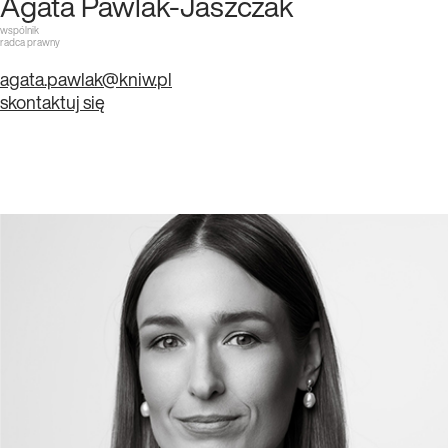
Agata Pawlak-Jaszczak
wspólnik
radca prawny
agata.pawlak@kniw.pl
skontaktuj się