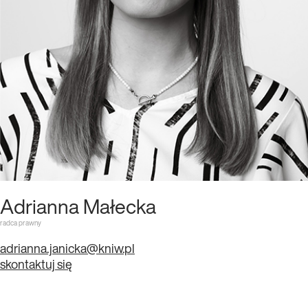
Adrianna Małecka
radca prawny
adrianna.janicka@kniw.pl
skontaktuj się