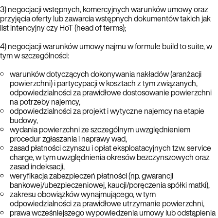
3) negocjacji wstępnych, komercyjnych warunków umowy oraz
przyjęcia oferty lub zawarcia wstępnych dokumentów takich jak
list intencyjny czy HoT (head of terms);
4) negocjacji warunków umowy najmu w formule build to suite, w
tym w szczególności:
warunków dotyczących dokonywania nakładów (aranżacji
powierzchni) i partycypacji w kosztach z tym związanych,
odpowiedzialności za prawidłowe dostosowanie powierzchni
na potrzeby najemcy,
odpowiedzialności za projekt i wytyczne najemcy na etapie
budowy,
wydania powierzchni ze szczególnym uwzględnieniem
procedur zgłaszania i naprawy wad,
zasad płatności czynszu i opłat eksploatacyjnych tzw. service
charge, w tym uwzględnienia okresów bezczynszowych oraz
zasad indeksacji,
weryfikacja zabezpieczeń płatności (np. gwarancji
bankowej/ubezpieczeniowej, kaucji/poręczenia spółki matki),
zakresu obowiązków wynajmującego, w tym
odpowiedzialności za prawidłowe utrzymanie powierzchni,
prawa wcześniejszego wypowiedzenia umowy lub odstąpienia