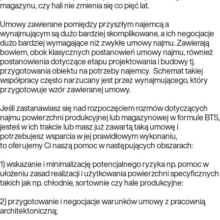
magazynu, czy hali nie zmienia się co pięć lat.
Umowy zawierane pomiędzy przyszłym najemcą a
wynajmującym są dużo bardziej skomplikowane, a ich negocjacje
dużo bardziej wymagające niż zwykłe umowy najmu. Zawierają
bowiem, obok klasycznych postanowień umowy najmu, również
postanowienia dotyczące etapu projektowania i budowy tj.
przygotowania obiektu na potrzeby najemcy. Schemat takiej
współpracy często narzucany jest przez wynajmującego, który
przygotowuje wzór zawieranej umowy.
Jeśli zastanawiasz się nad rozpoczęciem rozmów dotyczących
najmu powierzchni produkcyjnej lub magazynowej w formule BTS,
jesteś w ich trakcie lub masz już zawartą taką umowę i
potrzebujesz wsparcia w jej prawidłowym wykonaniu,
to oferujemy Ci naszą pomoc w następujących obszarach:
1) wskazanie i minimalizację potencjalnego ryzyka np. pomoc w
ułożeniu zasad realizacji i użytkowania powierzchni specyficznych
takich jak np. chłodnie, sortownie czy hale produkcyjne:
2) przygotowanie i negocjacje warunków umowy z pracownią
architektoniczną;