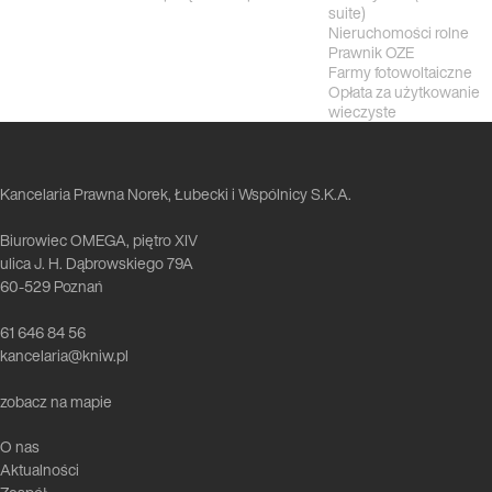
suite)
Nieruchomości rolne
Prawnik OZE
Farmy fotowoltaiczne
Opłata za użytkowanie
wieczyste
Kancelaria Prawna Norek, Łubecki i Wspólnicy S.K.A.
Biurowiec OMEGA, piętro XIV
ulica J. H. Dąbrowskiego 79A
60-529 Poznań
61 646 84 56
kancelaria@kniw.pl
zobacz na mapie
O nas
Aktualności